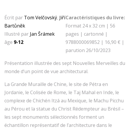
Écrit par
Tom Velčovský
,
Jiří
Caractéristiques du livre:
Bartůněk
Format 24 x 32 cm | 56
Illustré par
Jan Šrámek
pages | cartonné |
âge
9-12
9788000069852 | 16,90 € |
parution 26/10/2023
Présentation illustrée des sept Nouvelles Merveilles du
monde d‘un point de vue architectural.
La Grande Muraille de Chine, le site de Pétra en
Jordanie, le Colisée de Rome, le Taj Mahal en Inde, le
complexe de Chichén Itzá au Mexique, le Machu Picchu
au Pérou et la statue du Christ Rédempteur au Brésil –
les sept monuments sélectionnés forment un
échantillon représentatif de l’architecture dans le