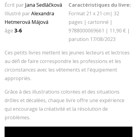
Écrit par
Jana Sedláčková
Caractéristiques du livre:
Illustré par
Alexandra
Format 21 x 21 cm| 32
Hetmerová Májová
pages | cartonné |
âge
3-6
9788000069661 | 11,90 € |
parution 17/08/2023
Ces petits livres mettent les jeunes lecteurs et lectrices
au défi de faire correspondre les professions et les
circonstances avec les vêtements et l'équipement
appropriés.
Grâce à des illustrations colorées et des situations
drôles et décalées, chaque livre offre une expérience
qui encourage la créativité et la résolution de
problèmes.